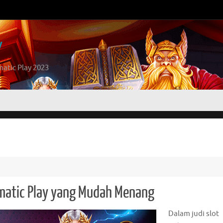
Y
matic Play 2023
gmatic Play yang Mudah Menang
Dalam judi slot