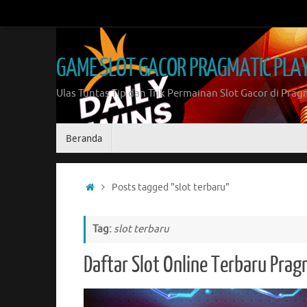
Skip
to
content
GAME SLOT GACOR PRAGMATIC PLA
Ulas Tuntas Tip dan Trik Permainan Slot Gacor di Prag
Skip
Beranda
to
content
Home
Posts tagged "slot terbaru"
Tag:
slot terbaru
Daftar Slot Online Terbaru Pra